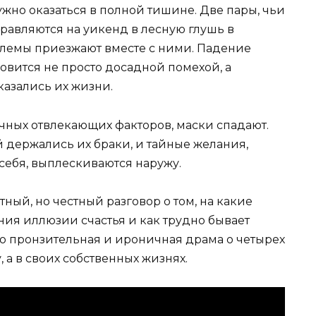
ужно оказаться в полной тишине. Две пары, чьи
равляются на уикенд в лесную глушь в
блемы приезжают вместе с ними. Падение
овится не просто досадной помехой, а
казались их жизни.
ных отвлекающих факторов, маски спадают.
 держались их браки, и тайные желания,
себя, выплескиваются наружу.
ный, но честный разговор о том, на какие
я иллюзии счастья и как трудно бывает
то пронзительная и ироничная драма о четырех
, а в своих собственных жизнях.