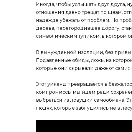
Иногда, чтобы услышать друг друга, н
отношения давно трещат по швам, отп
надежде убежать от проблем. Но про
дерева, перегородившее дорогу, стан
символическим тупиком, в котором о
В вынужденной изоляции, без привыч
Подавленные обиды, ложь, на которой
которые они скрывали даже от самих 
Этот уикенд превращается в безжалост
компромиссы мы идем ради сохранени
выбраться из ловушки самообмана. Э
людях, которые заблудились не в лесу