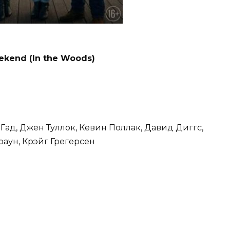
ekend (In the Woods)
ад, Джен Туллок, Кевин Поллак, Давид Диггс,
аун, Крэйг Грегерсен