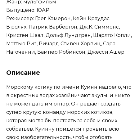
Жанр: мультфильм
Выпущено: ЮАР
Режиссер: Грег Кэмерон, Кейн Краудас
В ролях: Патрик Варбертон, Дж.К. Симмонс,
Кристен Шаал, Дольф Лундгрен, Шарлто Копли,
Мэттью Риз, Ричард Стивен Хорвиц, Сара
Наточенни, Бампер Робинсон, Джесси Ашер
Описание
Морскому котику по имени Куинн надоело, что
в окрестных водах хозяйничают акулы, и никто
не может дать им отпор. Он решает создать
супер крутую команду морских котиков,
которая могла бы постоять за себя и своих
собратьев. Куинну придется проявить всю
свою изобретательность, чтобы отобрать