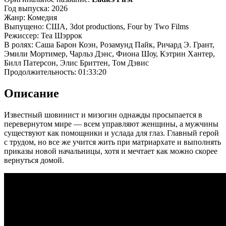
Год выпуска: 2026
Жанр: Комедия
Выпущено: США, 3dot productions, Four by Two Films
Режиссер: Теа Шэррок
В ролях: Саша Барон Коэн, Розамунд Пайк, Ричард Э. Грант,
Эмили Мортимер, Чарльз Дэнс, Фиона Шоу, Кэтрин Хантер,
Билл Патерсон, Элис Бриттен, Том Дэвис
Продолжительность: 01:33:20
Описание
Известный шовинист и мизогин однажды просыпается в
перевернутом мире — всем управляют женщины, а мужчины
существуют как помощники и услада для глаз. Главный герой
с трудом, но все же учится жить при матриархате и выполнять
приказы новой начальницы, хотя и мечтает как можно скорее
вернуться домой.