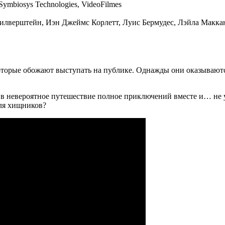
Symbiosys Technologies, VideoFilmes
Силверштейн, Иэн Джеймс Корлетт, Луис Бермудес, Лэйла Макка
торые обожают выступать на публике. Однажды они оказываются
 в невероятное путешествие полное приключений вместе и… не ут
для хищников?