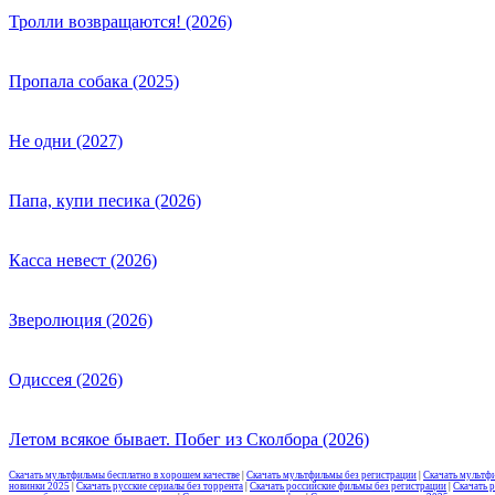
Тролли возвращаются! (2026)
Пропала собака (2025)
Не одни (2027)
Папа, купи песика (2026)
Касса невест (2026)
Зверолюция (2026)
Одиссея (2026)
Летом всякое бывает. Побег из Сколбора (2026)
Скачать мультфильмы бесплатно в хорошем качестве
|
Скачать мультфильмы без регистрации
|
Скачать мультф
новинки 2025
|
Скачать русские сериалы без торрента
|
Скачать российские фильмы без регистрации
|
Скачать 