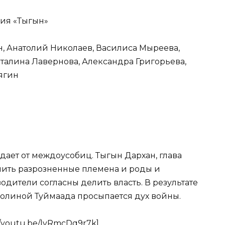
ия «Тыгын»
ин, Анатолий Николаев, Василиса Мыреева,
талина Лавернова, Александра Григорьева,
ягин
дает от междоусобиц. Тыгын Дархан, глава
инить разрозненные племена и роды и
одители согласны делить власть. В результате
олиной Туймаада просыпается дух войны.
//youtu.be/lyRmcDq9r7k]