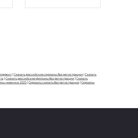
 торрент
|
Скачать российские сериалы без регистрации
|
Скачать
нта
|
Скачать российские фильмы без регистрации
|
Скачать
ьмы новинки 2025
|
Сериалы скачать без регистрации
|
Сериалы