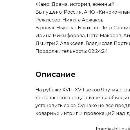
Жанр: Драма, история, военный
Выпущено: Россия, АНО «Кинокомпан
Режиссер: Никита Аржаков
В ролях: Ньургун Бэчигэн, Петр Савв
Ирина Никифорова, Пётр Макаров, Ай
Дмитрий Алексеев, Владислав Портн
Продолжительность: 02:24:24
Описание
На рубеже XVI—XVII веков Якутия стра
хангаласского рода, пытается объед
установить союз. Однако не все предв
коварных интриг и провокаций над д
[media=https: