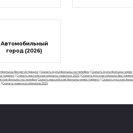
Автомобильный
город (2026)
ьтфильмы без регистрации
|
Скачать мультфильмы на телефон
|
Скачать мультфильмы через
ез торрент
|
Скачать российские сериалы новинки 2025
|
Скачать русские сериалы без торре
йские фильмы на телефон
Скачать российские фильмы через торрент
|
Скачать русские фил
н
|
Скачать новинки сериалов 2025