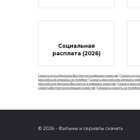
Социальная
расплата (2026)
Скачать мультфильмы бесплатно в хорошем качестве
|
Скачать мул
российские сериалы на телефон
|
Скачать российские сериалы чер
российские фильмы бесплатно в хорошем качестве
|
Скачать росси
скачать бесплатно в хорошем качестве
|
Сериалы скачать на телефо
© 2026 - Фильмы и сериалы скачать