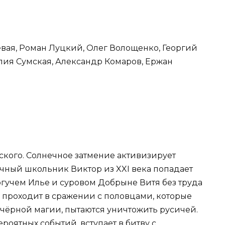
евая, Роман Луцкий, Олег Волощенко, Георгий
лия Сумская, Александр Комаров, Ержан
кого. Солнечное затмение активизирует
чный школьник Виктор из XXI века попадает
могучем Илье и суровом Добрыне Витя без труда
ь проходит в сражении с половцами, которые
 чёрной магии, пытаются уничтожить русичей.
роятных событий, вступает в битву с