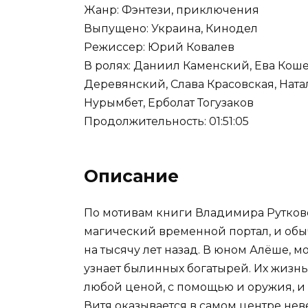
Жанр: Фэнтези, приключения
Выпущено: Украина, Кинодел
Режиссер: Юрий Ковалев
В ролях: Даниил Каменский, Ева Кош
Деревянский, Слава Красовская, Ната
Нурымбет, Ерболат Тогузаков
Продолжительность: 01:51:05
Описание
По мотивам книги Владимира Рутковс
магический временной портал, и обы
на тысячу лет назад. В юном Алёше, 
узнает былинных богатырей. Их жизн
любой ценой, с помощью и оружия, и
Витя оказывается в самом центре неве