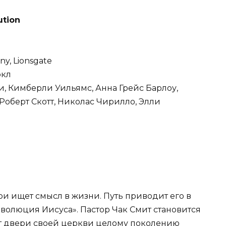
ution
y, Lionsgate
ркл
и, Кимберли Уильямс, Анна Грейс Барлоу,
Роберт Скотт, Николас Чирилло, Элли
ри ищет смысл в жизни. Путь приводит его в
люция Иисуса». Пастор Чак Смит становится
ет двери своей церкви целому поколению