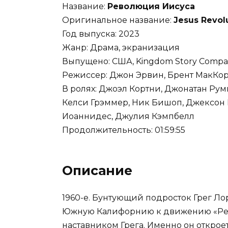
Название:
Революция Иисуса
Оригинальное название:
Jesus Revol
Год выпуска: 2023
Жанр: Драма, экранизация
Выпущено: США, Kingdom Story Compan
Режиссер: Джон Эрвин, Брент МакКо
В ролях: Джоэл Кортни, Джонатан Рум
Келси Грэммер, Ник Бишоп, Джексон 
Иоаннидес, Джулия Кэмпбелл
Продолжительность: 01:59:55
Описание
1960-е. Бунтующий подросток Грег Ло
Южную Калифорнию к движению «Рево
наставником Грега. Именно он откро