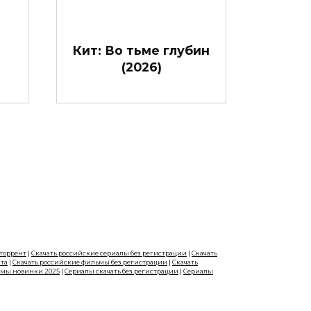
Кит: Во тьме глубин
(2026)
 торрент
|
Скачать российские сериалы без регистрации
|
Скачать
нта
|
Скачать российские фильмы без регистрации
|
Скачать
ьмы новинки 2025
|
Сериалы скачать без регистрации
|
Сериалы