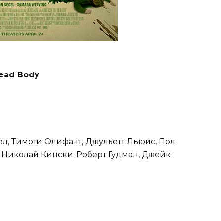
Dead Body
ел, Тимоти Олифант, Джульетт Льюис, Пол
, Николай Кински, Роберт Гудман, Джейк