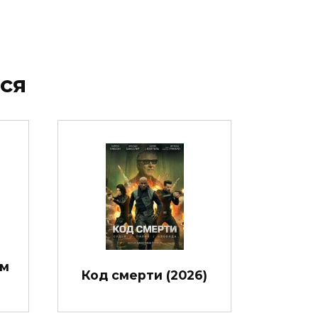
ся
им
Код смерти (2026)