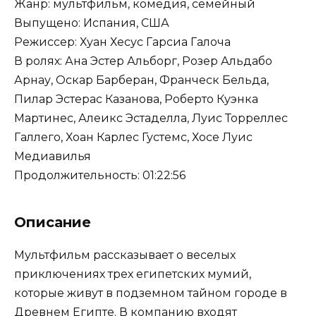
Жанр: мультфильм, комедия, семейный
Выпущено: Испания, США
Режиссер: Хуан Хесус Гарсиа Галоча
В ролях: Ана Эстер Альборг, Розер Альдабо
Арнау, Оскар Барберан, Франческ Бельда,
Пилар Эстерас Казанова, Роберто Куэнка
Мартинес, Алеикс Эстаделла, Луис Торреллес
Галлего, Хоан Карлес Густемс, Хосе Луис
Медиавилья
Продолжительность: 01:22:56
Описание
Мультфильм рассказывает о веселых
приключениях трех египетских мумий,
которые живут в подземном тайном городе в
Древнем Египте. В компанию входят