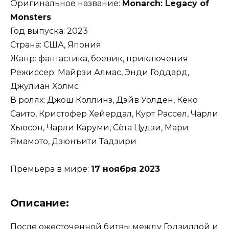
Оригинальное название:
Monarch: Legacy of
Monsters
Год выпуска: 2023
Страна: США, Япония
Жанр: фантастика, боевик, приключения
Режиссер: Майрзи Алмас, Энди Годдард,
Джулиан Холмс
В ролях: Джош Коллинз, Дэйв Уолден, Кёко
Саито, Кристофер Хейердал, Курт Рассел, Чарли
Хьюсон, Чарли Каруми, Сёта Цудзи, Мари
Ямамото, Дзюнъити Тадзири
Премьера в мире:
17 ноября 2023
Описание:
После ожесточенной битвы между Годзиллой и