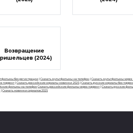
Возвращение
ришельцев (2024)
ьтфильмы без регистрации
|
Скачать мультфильмы на телефон
|
Скачать мультфильмы через
ез торрент
|
Скачать российские сериалы новинки 2025
|
Скачать русские сериалы без торре
йские фильмы на телефон
Скачать российские фильмы через торрент
|
Скачать русские фил
н
|
Скачать новинки сериалов 2025