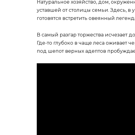
Натуральное хозяйство, дом, окруж
уставшей от столицы семьи. Здесь, в 
готовятся встретить овеянный леген
В самый разгар торжества исчезает до
Где-то глубоко в чаще леса оживает ч
под шепот верных адептов пробуждает