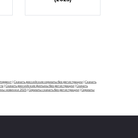
 торрент
|
Скачать российские сериалы без регистрации
|
Скачать
нта
|
Скачать российские фильмы без регистрации
|
Скачать
ьмы новинки 2025
|
Сериалы скачать без регистрации
|
Сериалы