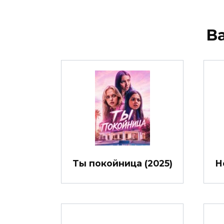
В
Ты покойница (2025)
Н