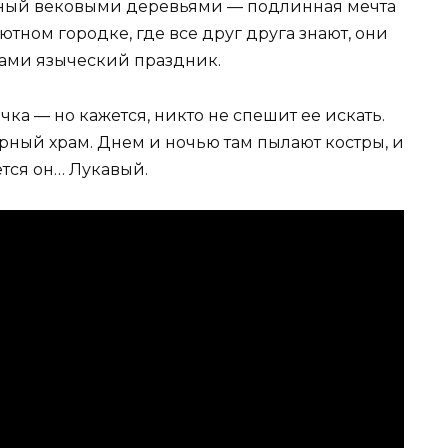
енный вековыми деревьями — подлинная мечта
уютном городке, где все друг друга знают, они
дами языческий праздник.
чка — но кажется, никто не спешит ее искать.
ерный храм. Днем и ночью там пылают костры, и
ся он… Лукавый.