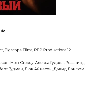
ule
 Bigscope Films, REP Productions 12
сон, Мэтт Стокоу, Алекса Гудолл, Розалинд
берт Гудман, Люк Айнесон, Дэвид Лэнгхэм