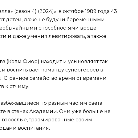
а» (сезон 4) (2024)», в октябре 1989 года 43
т детей, даже не будучи беременными.
необычайными способностями вроде
ти и даже умения левитировать, а также
 (Колм Фиор) находит и усыновляет так
т, и воспитывает команду супергероев в
. Странное семейство время от времени
тв к отчиму.
разбежавшиеся по разным частям света
те в стенах Академии. Они уже больше не
е взрослые, травмированные своим
одами воспитания.