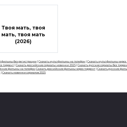
Твоя мать, твоя
мать, твоя мать
(2026)
ьтфильмы без регистрации
|
Скачать мультфильмы на телефон
|
Скачать мультфильмы через
ез торрент
|
Скачать российские сериалы новинки 2025
|
Скачать русские сериалы без торре
йские фильмы на телефон
Скачать российские фильмы через торрент
|
Скачать русские фил
н
|
Скачать новинки сериалов 2025